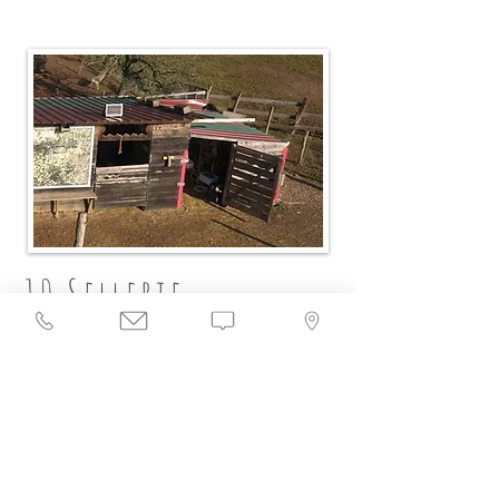
10.Sellerie
La sellerie abrite le matériel de
travail avec les ânes (bâts, licols,
...) ainsi que les clapiers des lapins
et cochons d'Inde.
Haut de page