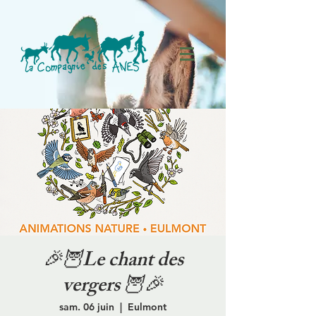
🎉🦉Le chant des
vergers 🦉🎉
sam. 06 juin
  |  
Eulmont