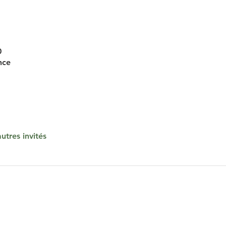
0
nce
utres invités