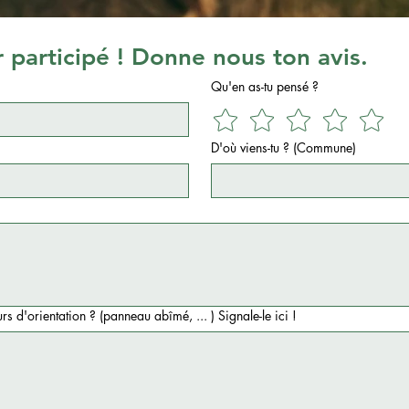
r participé ! Donne nous ton avis.
Qu'en as-tu pensé ?
D'où viens-tu ? (Commune)
s d'orientation ? (panneau abîmé, ... ) Signale-le ici !