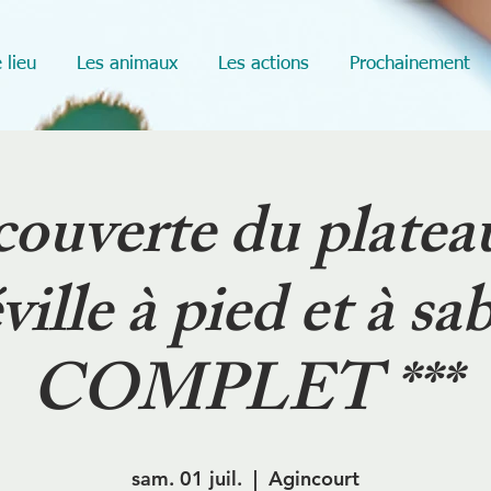
 lieu
Les animaux
Les actions
Prochainement
ouverte du platea
ille à pied et à sabo
COMPLET ***
sam. 01 juil.
  |  
Agincourt