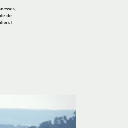
nesses,
ole de
liers !