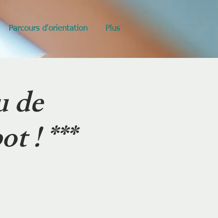
Parcours d'orientation
Plus
u de
t ! ***