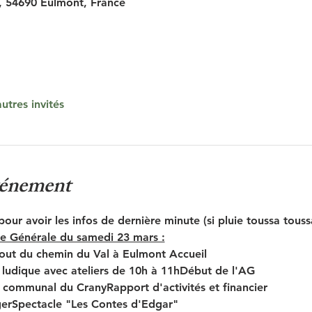
, 54690 Eulmont, France
utres invités
vénement
ur avoir les infos de dernière minute (si pluie toussa touss
 Générale du samedi 23 mars :
bout du chemin du Val à Eulmont 
Accueil
ludique avec ateliers de 10h à 11h
Début de l'AG
er communal du Crany
Rapport d'activités et financier
ger
Spectacle "Les Contes d'Edgar"