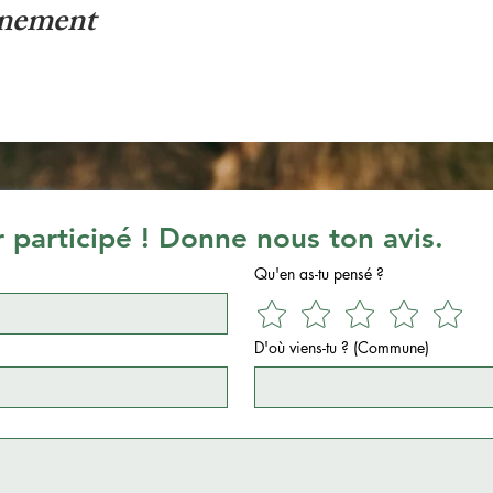
énement
r participé ! Donne nous ton avis.
Qu'en as-tu pensé ?
D'où viens-tu ? (Commune)